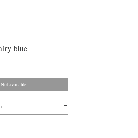
iry blue
Not available
h
ns and exchanges