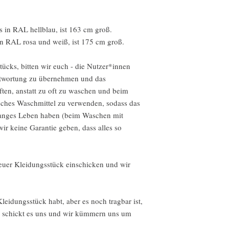
Aufgrund der Art dieser
kein Widerruf möglich.
der Lieferung defekt o
 in RAL hellblau, ist 163 cm groß.
Spezialanfertigungen od
in RAL rosa und weiß, ist 175 cm groß.
Verderbliche Produkte 
Digitale Downloads
tücks, bitten wir euch - die Nutzer*innen
Intimartikel (aus Gesu
ntwortung zu übernehmen und das
Rückgabebedingungen
ften, anstatt zu oft zu waschen und beim
Käufer tragen die Versa
ches Waschmittel zu verwenden, sodass das
Falls der Artikel nicht
langes Leben haben (beim Waschen mit
zurückgegeben wird, ist
r keine Garantie geben, dass alles so
verantwortlich.
Mehr Details und Infos 
AGBs auf der Website.
 euer Kleidungsstück einschicken und wir
leidungsstück habt, aber es noch tragbar ist,
er schickt es uns und wir kümmern uns um