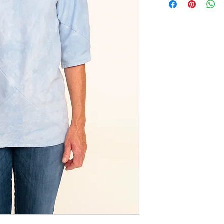
Just contact us within: 
Ship items back to us w
We don't accept cancell
But please contact us i
order.
The following items can
Because of the nature of
damaged or defective, w
Custom or personalized
Intimate items
Conditions of return
Buyers are responsible f
not returned in its orig
for any loss in value.