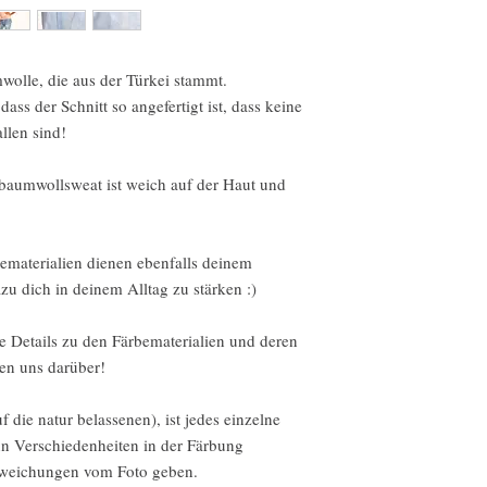
More info and details c
policies on the website.
olle, die aus der Türkei stammt.
...............................
deutsch
ass der Schnitt so angefertigt ist, dass keine
llen sind!
Wir akzeptieren Wider
obaumwollsweat ist weich auf der Haut und
Kontaktiere uns einfac
Lieferung
ematerialien dienen ebenfalls deinem
Sende Artikel an uns z
Lieferung
u dich in deinem Alltag zu stärken :)
Wir akzeptieren keine 
e Details zu den Färbematerialien und deren
en uns darüber!
Aber bitte kontaktiere 
deiner Bestellung hast.
uf die natur belassenen), ist jedes einzelne
nn Verschiedenheiten in der Färbung
Für die folgenden Artik
Umtausch möglich
Abweichungen vom Foto geben.