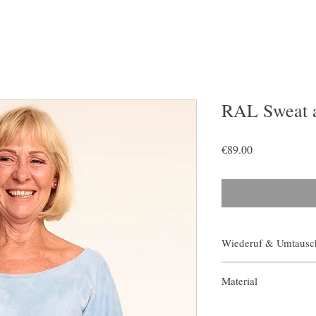
RAL Sweat a
Price
€89.00
Wiederuf & Umtausc
english
Material
We gladly accept retur
100% Baumwolle