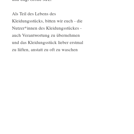
Als Teil des Lebens des
Kleidungsstücks, bitten wir euch - die
Nutzer*innen des Kleidungsstückes -
auch Verantwortung zu übernehmen
und das Kleidungsstück lieber erstmal
zu lüften, anstatt zu oft zu waschen
und beim Waschen darauf zu achten
ökologisches Waschmittel zu
verwenden, sodass das
Kleidungsstück und die Farbe ein
langes Leben haben (beim Waschen
mit chemischen Waschmitteln können
wir keine Garantie geben, dass alles
so bleibt).
Wenn etwas kaputt geht, könnt ihr
euer Kleidungsstück einschicken und