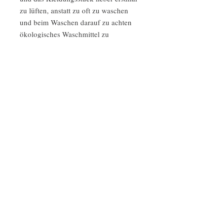
zu lüften, anstatt zu oft zu waschen
und beim Waschen darauf zu achten
ökologisches Waschmittel zu
verwenden, sodass das
Kleidungsstück und die Farbe ein
langes Leben haben (beim Waschen
mit chemischen Waschmitteln können
wir keine Garantie geben, dass alles
so bleibt).
Wenn etwas kaputt geht, könnt ihr
euer Kleidungsstück einschicken und
wir reparieren es kostenlos!
Wenn ihr keine Lust mehr auf das
Kleidungsstück habt, aber es noch
tragbar ist, gebt es weiter an Freunde
z.B. oder schickt es uns und wir