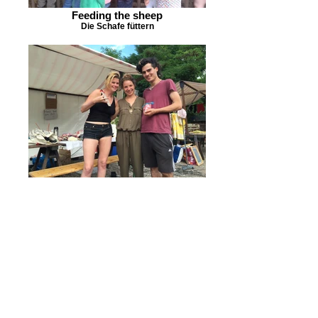
Feeding the sheep
Die Schafe füttern
Bag To Bag Workshop
@Prinzessinengärten @ReThink Festival #2