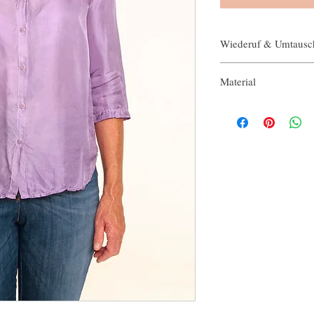
Wiederuf & Umtausc
english
Material
We gladly accept retur
100% Seide
Just contact us within: 
Ship items back to us w
We don't accept cancell
But please contact us i
order.
The following items can
Because of the nature of
damaged or defective, w
Custom or personalized