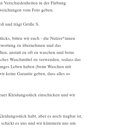
nn Verschiedenheiten in der Färbung
Wir akzeptieren keine 
Abweichungen vom Foto geben.
Aber bitte kontaktiere 
ß und trägt Größe S.
deiner Bestellung hast.
Für die folgenden Artik
tücks, bitten wir euch - die Nutzer*innen
Umtausch möglich
ntwortung zu übernehmen und das
Aufgrund der Art dieser
ften, anstatt zu oft zu waschen und beim
kein Widerruf möglich.
ches Waschmittel zu verwenden, sodass das
der Lieferung defekt o
langes Leben haben (beim Waschen mit
Spezialanfertigungen od
r keine Garantie geben, dass alles so
Verderbliche Produkte 
Digitale Downloads
Intimartikel (aus Gesu
 euer Kleidungsstück einschicken und wir
Rückgabebedingungen
Käufer tragen die Versa
Falls der Artikel nicht
leidungsstück habt, aber es noch tragbar ist,
zurückgegeben wird, ist
er schickt es uns und wir kümmern uns um
verantwortlich.