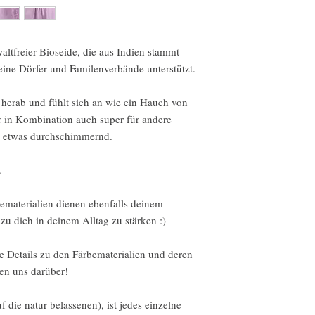
Intimate items
Conditions of return
ltfreier Bioseide, die aus Indien stammt
ne Dörfer und Familenverbände unterstützt.
Buyers are responsible f
not returned in its orig
t herab und fühlt sich an wie ein Hauch von
for any loss in value.
r in Kombination auch super für andere
st etwas durchschimmernd.
More info and details c
policies on the website.
...............................
.
deutsch
ematerialien dienen ebenfalls deinem
Wir akzeptieren Wider
u dich in deinem Alltag zu stärken :)
Kontaktiere uns einfac
e Details zu den Färbematerialien und deren
Lieferung
en uns darüber!
Sende Artikel an uns z
Lieferung
uf die natur belassenen), ist jedes einzelne