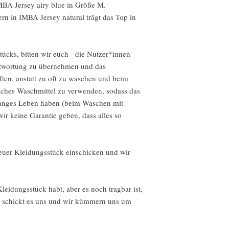
MBA Jersey airy blue in Größe M.
Wir akzeptieren keine 
n in IMBA Jersey natural trägt das Top in
Aber bitte kontaktiere 
deiner Bestellung hast.
tücks, bitten wir euch - die Nutzer*innen
Für die folgenden Artik
ntwortung zu übernehmen und das
Umtausch möglich
ften, anstatt zu oft zu waschen und beim
Aufgrund der Art dieser
ches Waschmittel zu verwenden, sodass das
kein Widerruf möglich.
langes Leben haben (beim Waschen mit
der Lieferung defekt o
r keine Garantie geben, dass alles so
Spezialanfertigungen od
Verderbliche Produkte 
Digitale Downloads
Intimartikel (aus Gesu
 euer Kleidungsstück einschicken und wir
Rückgabebedingungen
Käufer tragen die Versa
leidungsstück habt, aber es noch tragbar ist,
Falls der Artikel nicht
er schickt es uns und wir kümmern uns um
zurückgegeben wird, ist
verantwortlich.