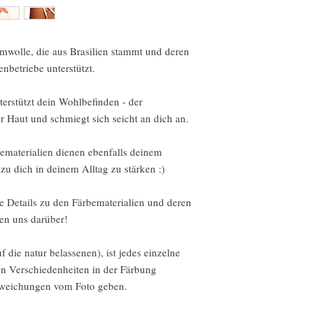
Intimate items
Conditions of return
wolle, die aus Brasilien stammt und deren
betriebe unterstützt.
Buyers are responsible f
not returned in its orig
erstützt dein Wohlbefinden - der
for any loss in value.
r Haut und schmiegt sich seicht an dich an.
More info and details c
ematerialien dienen ebenfalls deinem
policies on the website.
...............................
u dich in deinem Alltag zu stärken :)
deutsch
e Details zu den Färbematerialien und deren
Wir akzeptieren Wider
en uns darüber!
Kontaktiere uns einfac
uf die natur belassenen), ist jedes einzelne
Lieferung
nn Verschiedenheiten in der Färbung
Sende Artikel an uns z
Abweichungen vom Foto geben.
Lieferung