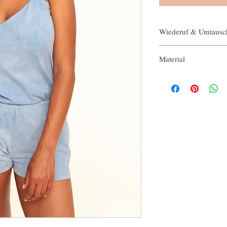
Wiederuf & Umtausc
english
Material
We gladly accept retur
100% Baumwolle
Just contact us within: 
Ship items back to us w
We don't accept cancell
But please contact us i
order.
The following items can
Because of the nature of
damaged or defective, w
Custom or personalized