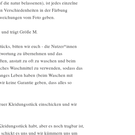
uf die natur belassenen), ist jedes einzelne
Sende Artikel an uns z
nn Verschiedenheiten in der Färbung
Lieferung
Abweichungen vom Foto geben.
Wir akzeptieren keine 
ß und trägt Größe M.
Aber bitte kontaktiere 
deiner Bestellung hast.
tücks, bitten wir euch - die Nutzer*innen
ntwortung zu übernehmen und das
Für die folgenden Artik
ften, anstatt zu oft zu waschen und beim
Umtausch möglich
Aufgrund der Art dieser
ches Waschmittel zu verwenden, sodass das
kein Widerruf möglich.
langes Leben haben (beim Waschen mit
der Lieferung defekt o
r keine Garantie geben, dass alles so
Spezialanfertigungen od
Verderbliche Produkte 
Digitale Downloads
 euer Kleidungsstück einschicken und wir
Intimartikel (aus Gesu
Rückgabebedingungen
Käufer tragen die Versa
leidungsstück habt, aber es noch tragbar ist,
Falls der Artikel nicht
er schickt es uns und wir kümmern uns um