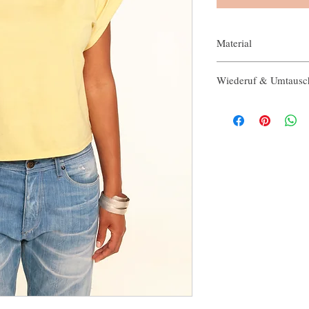
Material
100% Baumwolle
Wiederuf & Umtausc
english
We gladly accept retur
Just contact us within: 
Ship items back to us w
We don't accept cancell
But please contact us i
order.
The following items can
Because of the nature of