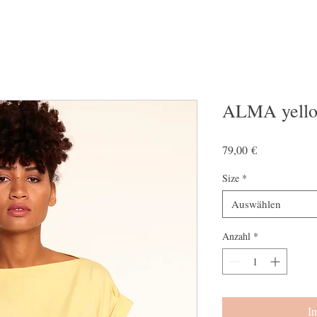
ALMA yell
Preis
79,00 €
Size
*
Auswählen
Anzahl
*
I