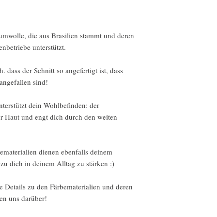
damaged or defective, w
Custom or personalized
Intimate items
wolle, die aus Brasilien stammt und deren
betriebe unterstützt.
Conditions of return
 dass der Schnitt so angefertigt ist, dass
Buyers are responsible f
 angefallen sind!
not returned in its orig
for any loss in value.
terstützt dein Wohlbefinden: der
er Haut und engt dich durch den weiten
More info and details c
policies on the website.
...............................
ematerialien dienen ebenfalls deinem
deutsch
u dich in deinem Alltag zu stärken :)
Wir akzeptieren Wider
e Details zu den Färbematerialien und deren
Kontaktiere uns einfac
en uns darüber!
Lieferung